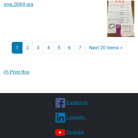
img_0069.jpg
1
2
3
4
5
6
7
Next 20 items
>
Print this
.Facebook
.Linkedin
.Youtube